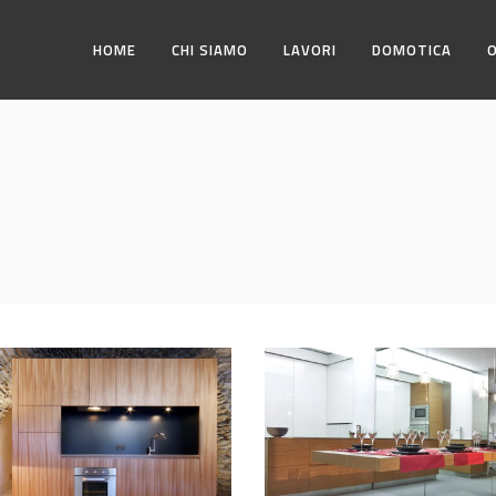
HOME
CHI SIAMO
LAVORI
DOMOTICA
date
Tavolo Sospeso
ATI
EXPERIENCE
MEDIATECA – Camera
Commercio Italo-