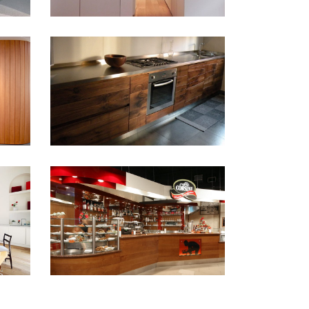
Cucina Noce
PRIVATI
Bar “Le Gru”a Collegno
(TO)
PUBBLICI