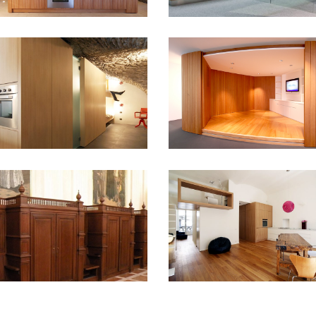
Germanica a Milano
PUBBLICI
 Grass
ATI
esa Maria Ausiliatrice
orino
Casa Studio
LICI
PRIVATI