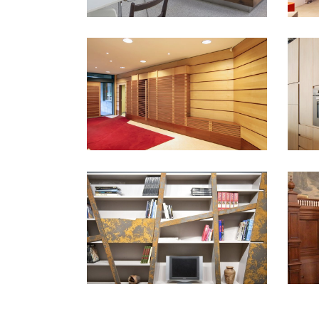
Arredamento aziendale
a Collegno
Ice
PUBBLICI
PRIV
Chi
a T
Libreria Incline
PUBB
EXPERIENCE