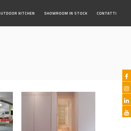
OUTDOOR KITCHEN
SHOWROOM IN STOCK
CONTATTI
Il nido di una single
PRIVATI
 di