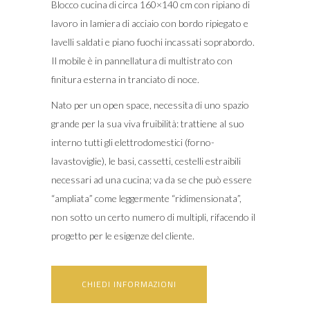
Blocco cucina di circa 160×140 cm con ripiano di
lavoro in lamiera di acciaio con bordo ripiegato e
lavelli saldati e piano fuochi incassati soprabordo.
Il mobile è in pannellatura di multistrato con
finitura esterna in tranciato di noce.
Nato per un open space, necessita di uno spazio
grande per la sua viva fruibilità: trattiene al suo
interno tutti gli elettrodomestici (forno-
lavastoviglie), le basi, cassetti, cestelli estraibili
necessari ad una cucina; va da se che può essere
“ampliata” come leggermente “ridimensionata”,
non sotto un certo numero di multipli, rifacendo il
progetto per le esigenze del cliente.
CHIEDI INFORMAZIONI