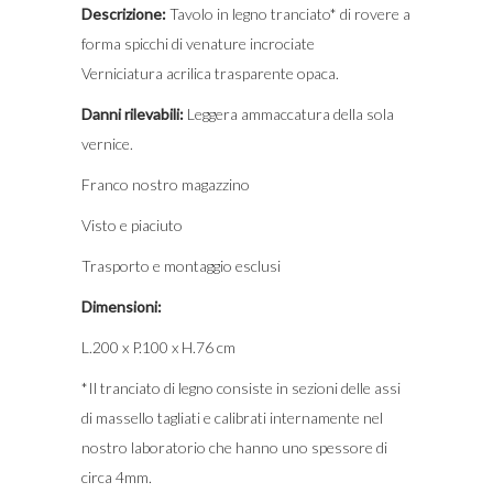
Descrizione:
Tavolo in legno tranciato* di rovere a
forma spicchi di venature incrociate
Verniciatura acrilica trasparente opaca.
Danni rilevabili:
Leggera ammaccatura della sola
vernice.
Franco nostro magazzino
Visto e piaciuto
Trasporto e montaggio esclusi
Dimensioni:
L.200 x P.100 x H.76 cm
*Il tranciato di legno consiste in sezioni delle assi
di massello tagliati e calibrati internamente nel
nostro laboratorio che hanno uno spessore di
circa 4mm.