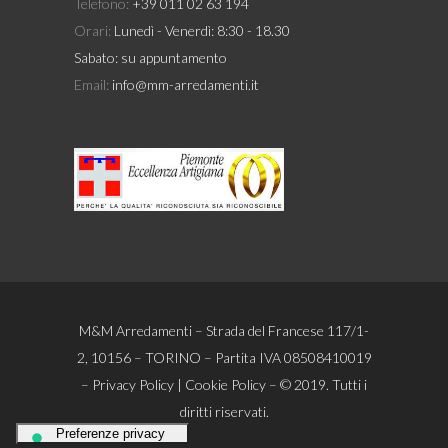
Telefono:
+39 011 02 63 194
Orari:
Lunedì - Venerdì: 8:30 - 18.30
Sabato: su appuntamento
Email:
info@mm-arredamenti.it
M&M Arredamenti – Strada del Francese 117/1-
2, 10156 – TORINO – Partita IVA 08508410019
–
Privacy Policy
|
Cookie Policy
– © 2019. Tutti i
diritti riservati.