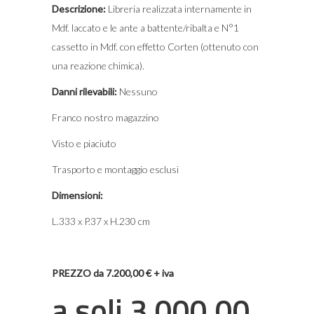
Descrizione:
Libreria realizzata internamente in
Mdf. laccato e le ante a battente/ribalta e N°1
cassetto in Mdf. con effetto Corten (ottenuto con
una reazione chimica).
Danni rilevabili:
Nessuno
Franco nostro magazzino
Visto e piaciuto
Trasporto e montaggio esclusi
Dimensioni:
L.333 x P.37 x H.230 cm
PREZZO da 7.200,00 € + iva
a soli 3.000,00